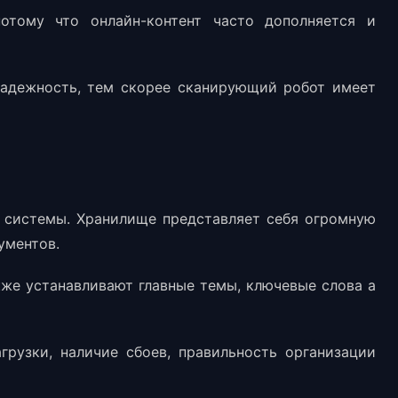
отому что онлайн-контент часто дополняется и
надежность, тем скорее сканирующий робот имеет
 системы. Хранилище представляет себя огромную
ументов.
же устанавливают главные темы, ключевые слова а
рузки, наличие сбоев, правильность организации