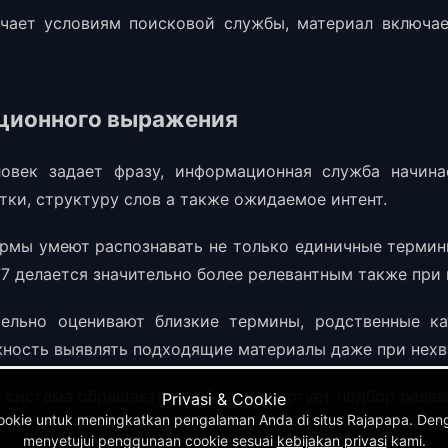
ечает условиям поисковой службы, материал включае
ационного выражения
овек задает фразу, информационная служба начинае
тки, структуру слов а также ожидаемое интент.
рмы умеют распознавать не только единичные термин
77 делается значительно более релевантным также при
ельно оценивают близкие термины, родственные к
ность выявлять подходящие материалы даже при нехва
 система обращается до базе и стартует подбор релев
Privasi & Cookie
kie untuk meningkatkan pengalaman Anda di situs Rajapapa. Den
menyetujui penggunaan cookie sesuai
kebijakan privasi
kami.