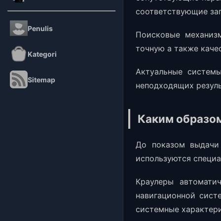
соответствующие зап
Penulis
Поисковые механизм
точную а также каче
Kategori
Актуальные систем
Sitemap
неподходящих резуль
Каким образом
До показом выдачи
используются специа
Краулеры автомати
навигационной систе
системные характер