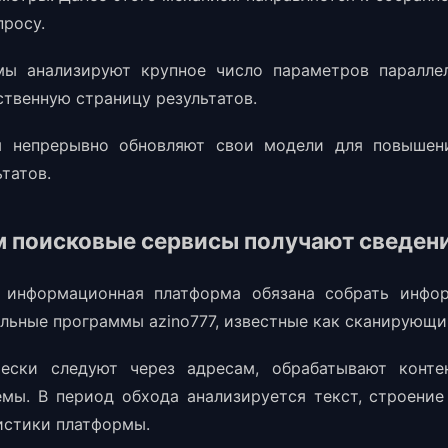
росу.
ы анализируют крупное число параметров параллел
ственную страницу результатов.
ы непрерывно обновляют свои модели для повышен
татов.
 поисковые сервисы получают сведен
 информационная платформа обязана собрать инфор
льные программы azino777, известные как сканирующ
чески следуют через адресам, обрабатывают конт
мы. В период обхода анализируется текст, строение
истики платформы.