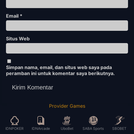
Email
*
Situs Web
Simpan nama, email, dan situs web saya pada
peramban ini untuk komentar saya berikutnya.
Provider Games
IDNPOKER
IDNArcade
UboBet
SABA Sports
SBOBET