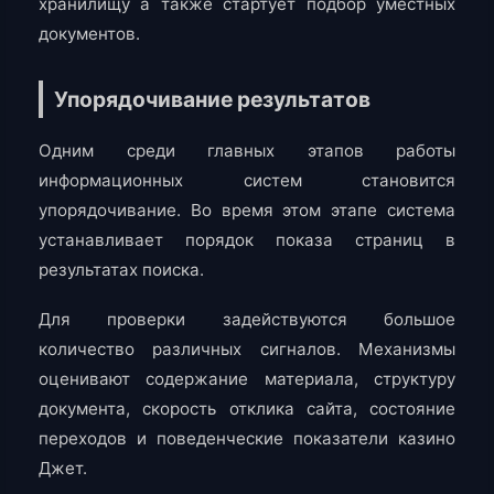
хранилищу а также стартует подбор уместных
документов.
Упорядочивание результатов
Одним среди главных этапов работы
информационных систем становится
упорядочивание. Во время этом этапе система
устанавливает порядок показа страниц в
результатах поиска.
Для проверки задействуются большое
количество различных сигналов. Механизмы
оценивают содержание материала, структуру
документа, скорость отклика сайта, состояние
переходов и поведенческие показатели казино
Джет.