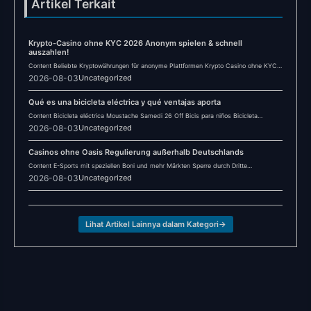
Artikel Terkait
Krypto-Casino ohne KYC 2026 Anonym spielen & schnell
auszahlen!
Content Beliebte Kryptowährungen für anonyme Plattformen Krypto Casino ohne KYC
2026: Anonymität im Online-Glücksspiel Häufig…
2026-08-03
Uncategorized
Qué es una bicicleta eléctrica y qué ventajas aporta
Content Bicicleta eléctrica Moustache Samedi 26 Off Bicis para niños Bicicleta
eléctrica Winora YUCATAN X12…
2026-08-03
Uncategorized
Casinos ohne Oasis Regulierung außerhalb Deutschlands
Content E-Sports mit speziellen Boni und mehr Märkten Sperre durch Dritte
Sicherheitsmaßnahmen im Fokus Kann…
2026-08-03
Uncategorized
Lihat Artikel Lainnya dalam Kategori
→