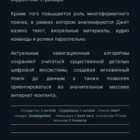
Кроме того повышается роль многоформатного
поиска, в рамках котором анализируются Джет
казино текст, визуальные материалы, аудио
команды и ролики параллельно.
Актуальные навигационные алгоритмы
сохраняют считаться существенной деталью
цифровой экосистемы, создавая мгновенный
поиск до данным а также позволяя
ориентироваться во значительном массиве
интернет-контента.
Diperbarui:
User1
Tanggal Post:
3 Juni 2026
3 Juni 2026
Penulis:
1 menit baca
17 kata
Kategori:
Uncategorized
Waktu Baca:
Jumlah Kata:
0 Komentar
Komentar: