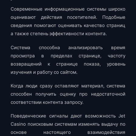
Современные информационные системы широко
оценивают действия посетителей. Подобные
сведения помогают оценивать качество страниц
а также степень эффективности контента.
Система способна анализировать время
просмотра в пределах странице, частоту
возвращений к странице показа, уровень
изучения и работу со сайтом.
Когда люди сразу оставляют материал, система
способен получить оценку про недостаточной
соответствии контента запросу.
Поведенческие сигналы дают возможность Jet
Casino поисковым системам изменять выдачу по
основе настоящего взаимодействия