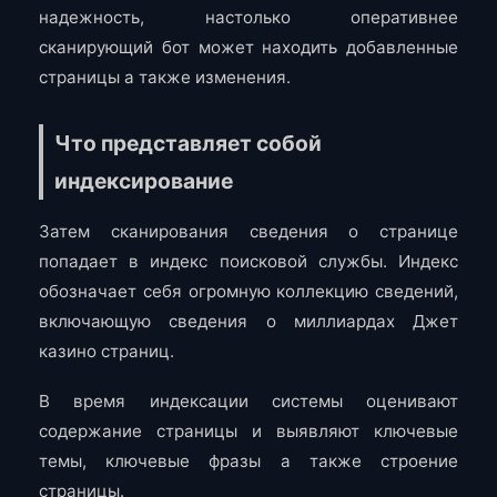
надежность, настолько оперативнее
сканирующий бот может находить добавленные
страницы а также изменения.
Что представляет собой
индексирование
Затем сканирования сведения о странице
попадает в индекс поисковой службы. Индекс
обозначает себя огромную коллекцию сведений,
включающую сведения о миллиардах Джет
казино страниц.
В время индексации системы оценивают
содержание страницы и выявляют ключевые
темы, ключевые фразы а также строение
страницы.