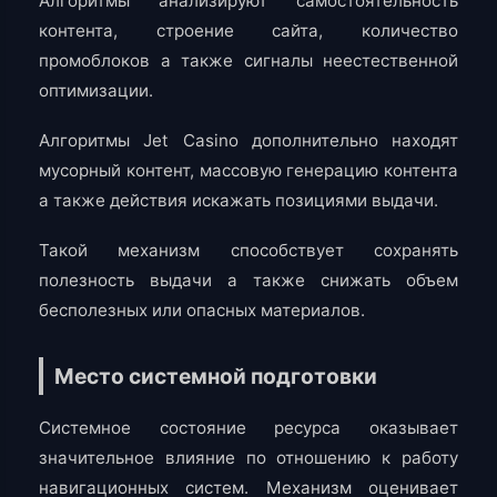
Алгоритмы анализируют самостоятельность
контента, строение сайта, количество
промоблоков а также сигналы неестественной
оптимизации.
Алгоритмы Jet Casino дополнительно находят
мусорный контент, массовую генерацию контента
а также действия искажать позициями выдачи.
Такой механизм способствует сохранять
полезность выдачи а также снижать объем
бесполезных или опасных материалов.
Место системной подготовки
Системное состояние ресурса оказывает
значительное влияние по отношению к работу
навигационных систем. Механизм оценивает