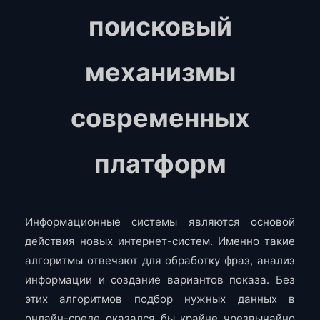
поисковый
механизмы
современных
платформ
Информационные системы являются основой
действия новых интернет-систем. Именно такие
алгоритмы отвечают для обработку фраз, анализ
информации и создание вариантов показа. Без
этих алгоритмов подбор нужных данных в
онлайн-среде оказался бы крайне чрезвычайно