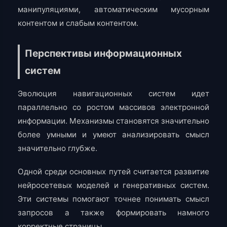
манипуляциями, автоматическим мусорным
контентом и слабым контентом.
Перспективы информационных
систем
Эволюция навигационных систем идет
параллельно со ростом массивов электронной
информации. Механизмы становятся значительно
более умными и умеют анализировать смысл
значительно глубже.
Одной среди основных путей считается развитие
нейросетевых моделей и генеративных систем.
Эти системы помогают точнее понимать смысл
запросов а также формировать намного
корректные страницы.