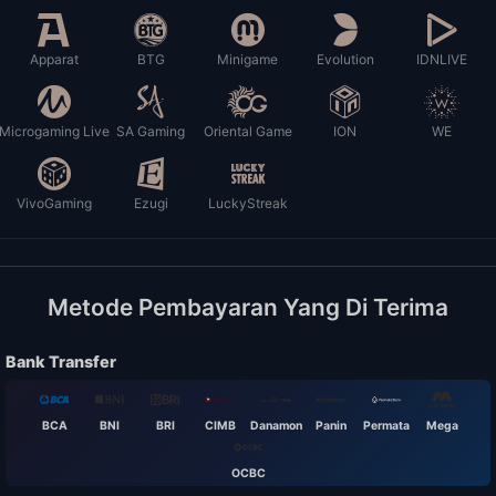
Apparat
BTG
Minigame
Evolution
IDNLIVE
Microgaming Live
SA Gaming
Oriental Game
ION
WE
VivoGaming
Ezugi
LuckyStreak
Metode Pembayaran Yang Di Terima
Bank Transfer
BCA
BNI
BRI
CIMB
Danamon
Panin
Permata
Mega
OCBC