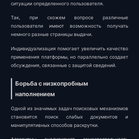
ситуации определенного пользователя.
Так, при схожем вопросе различные
пользователи имеют возможность получать
немного разные страницы выдачи.
Индивидуализация помогает увеличить качество
применения платформы, но параллельно создает
обсуждения, связанные с защитой сведений.
Борьба с низкопробным
наполнением
Одной из значимых задач поисковых механизмов
становится поиск слабых документов и
манипулятивных способов раскрутки.