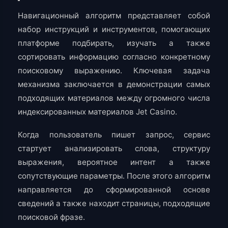
Навигационный алгоритм представляет собой
набор инструкций и инструментов, помогающих
платформе подбирать, изучать а также
сортировать информацию согласно конкретному
поисковому выражению. Ключевая задача
механизма заключается в демонстрации самых
подходящих материалов между огромного числа
индексированных материалов Jet Casino.
Когда пользователь пишет запрос, сервис
стартует анализировать слова, структуру
выражения, вероятное интент а также
сопутствующие параметры. После этого алгоритм
направляется до сформированной основе
сведений а также находит страницы, подходящие
поисковой фразе.