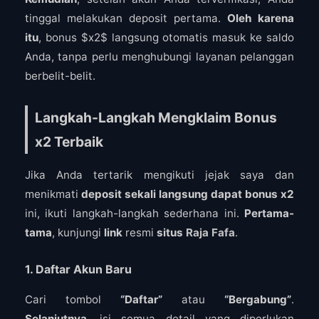
tinggal melakukan deposit pertama.
Oleh karena
itu
, bonus $x2$ langsung otomatis masuk ke saldo
Anda, tanpa perlu menghubungi layanan pelanggan
berbelit-belit.
Langkah-Langkah Mengklaim Bonus
x2 Terbaik
Jika Anda tertarik mengikuti jejak saya dan
menikmati
deposit sekali langsung dapat bonus x2
ini, ikuti langkah-langkah sederhana ini.
Pertama-
tama
, kunjungi
link
resmi
situs
Raja Fafa
.
1. Daftar Akun Baru
Cari tombol
“Daftar”
atau
“Bergabung”
.
Selanjutnya
, isi semua detail yang diperlukan