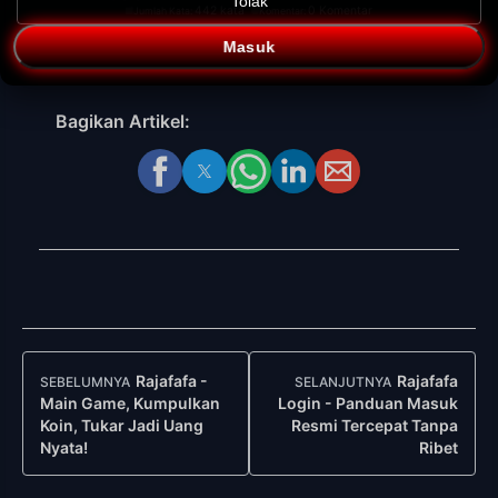
Tolak
442 kata
0 Komentar
Jumlah Kata:
Komentar:
Masuk
Bagikan Artikel:
Navigasi
Rajafafa -
Rajafafa
SEBELUMNYA
SELANJUTNYA
Post
Main Game, Kumpulkan
Login - Panduan Masuk
Koin, Tukar Jadi Uang
Resmi Tercepat Tanpa
Nyata!
Ribet