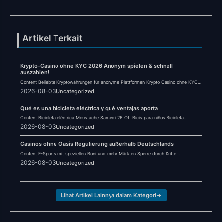
Artikel Terkait
Krypto-Casino ohne KYC 2026 Anonym spielen & schnell
auszahlen!
Content Beliebte Kryptowährungen für anonyme Plattformen Krypto Casino ohne KYC
2026: Anonymität im Online-Glücksspiel Häufig…
2026-08-03
Uncategorized
Qué es una bicicleta eléctrica y qué ventajas aporta
Content Bicicleta eléctrica Moustache Samedi 26 Off Bicis para niños Bicicleta
eléctrica Winora YUCATAN X12…
2026-08-03
Uncategorized
Casinos ohne Oasis Regulierung außerhalb Deutschlands
Content E-Sports mit speziellen Boni und mehr Märkten Sperre durch Dritte
Sicherheitsmaßnahmen im Fokus Kann…
2026-08-03
Uncategorized
Lihat Artikel Lainnya dalam Kategori
→