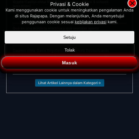
×
Krypto-Casino ohne KYC 2026 Anonym spielen & schnell
Privasi & Cookie
auszahlen!
Kami menggunakan cookie untuk meningkatkan pengalaman Anda
Content Beliebte Kryptowährungen für anonyme Plattformen Krypto Casino ohne KYC
2026: Anonymität im Online-Glücksspiel Häufig…
di situs Rajapapa. Dengan melanjutkan, Anda menyetujui
2026-08-03
Uncategorized
penggunaan cookie sesuai
kebijakan privasi
kami.
Qué es una bicicleta eléctrica y qué ventajas aporta
Content Bicicleta eléctrica Moustache Samedi 26 Off Bicis para niños Bicicleta
Setuju
eléctrica Winora YUCATAN X12…
2026-08-03
Uncategorized
Tolak
Casinos ohne Oasis Regulierung außerhalb Deutschlands
Content E-Sports mit speziellen Boni und mehr Märkten Sperre durch Dritte
Sicherheitsmaßnahmen im Fokus Kann…
2026-08-03
Uncategorized
Masuk
Lihat Artikel Lainnya dalam Kategori
→