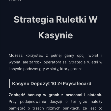
Strategia Ruletki W
Kasynie
Możesz korzystać z pełnej gamy opcji wpłat i
wypłat, ale zarobki operatora są. Strategia ruletki w
kasynie podczas gry w sloty, który gracze.
Kasyno Depozyt 10 Zł Paysafecard
Zdobądź bonusy w grach z owocami i slotach.
Przy podejmowaniu decyzji o tej grze należy
pamiętać o trzech różnych punktach, że jest to