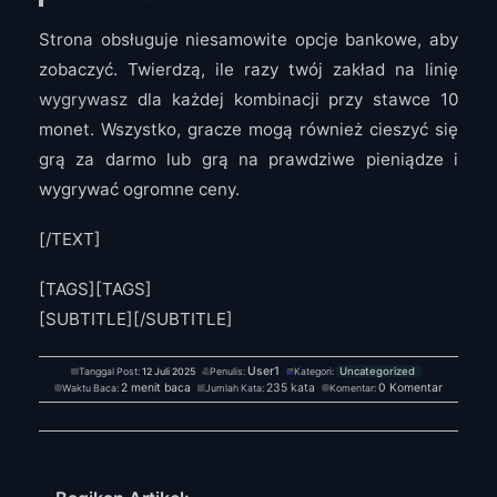
Strona obsługuje niesamowite opcje bankowe, aby
zobaczyć. Twierdzą, ile razy twój zakład na linię
wygrywasz
dla każdej kombinacji przy stawce 10
monet. Wszystko, gracze mogą również cieszyć się
grą za darmo lub grą na prawdziwe pieniądze i
wygrywać ogromne ceny.
[/TEXT]
[TAGS][TAGS]
[SUBTITLE][/SUBTITLE]
User1
Tanggal Post:
12 Juli 2025
Penulis:
Kategori:
Uncategorized
2 menit baca
235 kata
0 Komentar
Waktu Baca:
Jumlah Kata:
Komentar: