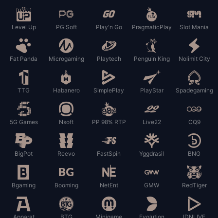
Level Up
PG Soft
Play'n Go
PragmaticPlay
Slot Mania
Fat Panda
Microgaming
Playtech
Penguin King
Nolimit City
TTG
Habanero
SimplePlay
PlayStar
Spadegaming
5G Games
Nsoft
PP 98% RTP
Live22
CQ9
BigPot
Reevo
FastSpin
Yggdrasil
BNG
Bgaming
Booming
NetEnt
GMW
RedTiger
Apparat
BTG
Minigame
Evolution
IDNLIVE