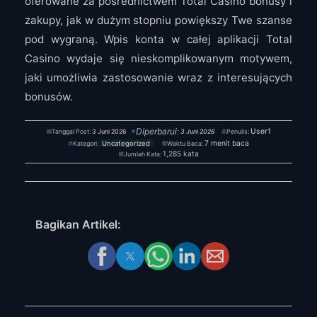
oferowane za pośrednictwem Total Casino bonusy i
zakupy, jak w dużym stopniu powiększy Twe szanse
pod wygraną. Wpis konta w całej aplikacji Total
Casino wydaje się nieskomplikowanym motywem,
jaki umożliwia zastosowanie wraz z interesujących
bonusów.
Diperbarui:
User1
Tanggal Post:
3 Juni 2026
3 Juni 2026
Penulis:
7 menit baca
Kategori:
Uncategorized
Waktu Baca:
1,285 kata
Jumlah Kata:
Bagikan Artikel: