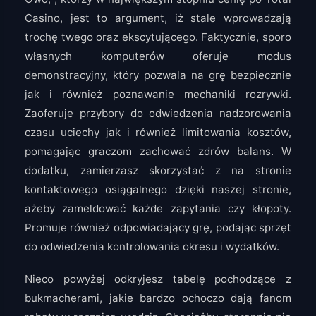
Casino, jest to argument, iż stale wprowadzają
trochę twego oraz ekscytującego. Faktycznie, sporo
własnych komputerów oferuje modus
demonstracyjny, który pozwala na grę bezpiecznie
jak i również poznawanie mechaniki rozrywki.
Zaoferuje przybory do odwiedzenia nadzorowania
czasu uciechy jak i również limitowania kosztów,
pomagając graczom zachować zdrów balans. W
dodatku, zamierzasz skorzystać z na stronie
kontaktowego osiągalnego dzięki naszej stronie,
ażeby zameldować każde zapytania czy kłopoty.
Promuje również odpowiadający grę, podając sprzęt
do odwiedzenia kontrolowania okresu i wydatków.
Nieco powyżej odkryjesz tabelę pochodzące z
bukmacherami, jakie bardzo ochoczo dają fanom