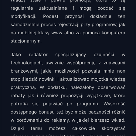
regularnie uaktualniane i mogą poddać się
modyfikacji. Podest przynosi dokładnie ten
samodzielnie proces rejestracji przy programów, jak
na mobilnej klasy www albo za pomocą komputera
stacjonarnym.
Jako redaktor specjalizujący czujności w
technologiach, uważnie współpracuję z znawcami
branżowymi, jakie możliwości pozwala mnie non
stop śledzić nowinki i aktualizować mojotka wiedzę
praktyczną. W dodatku, należałoby obserwować
rabaty jak i również propozycji wyjątkowe, które
potrafią się pojawiać po programu. Wysokość
dostępnego bonusu też być może baczności różnić
w porównaniu do reklamy, w jakiej bierzesz wkład.
Dzięki temu możesz całkowicie skorzystać