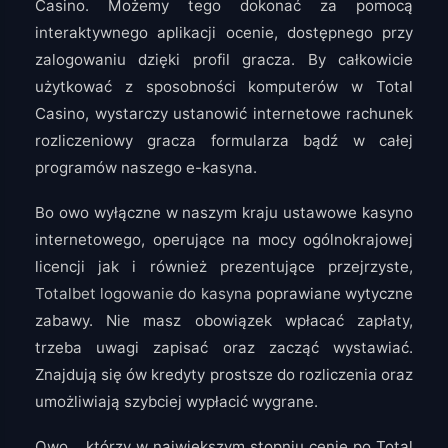
Casino. Możemy tego dokonać za pomocą
interaktywnego aplikacji ocenie, dostępnego przy
zalogowaniu dzięki profil gracza. By całkowicie
użytkować z sposobności komputerów w Total
Casino, wystarczy ustanowić internetowe rachunek
rozliczeniowy gracza formularza bądź w całej
programów naszego e-kasyna.
Bo owo wyłączne w naszym kraju ustawowe kasyno
internetowego, operujące na mocy ogólnokrajowej
licencji jak i również prezentujące przejrzyste,
Totalbet logowanie do kasyna
poprawiane wytyczne
zabawy. Nie masz obowiązek wpłacać zapłaty,
trzeba uwagi zapisać oraz zacząć wystawiać.
Znajdują się ów kredyty prostsze do rozliczenia oraz
umożliwiają szybciej wypłacić wygrane.
Owo, , którzy w największym stopniu cenię po Total